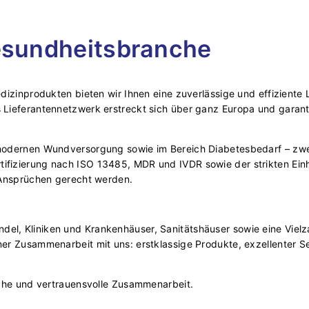
Gesundheitsbranche
edizinprodukten bieten wir Ihnen eine zuverlässige und effizient
s Lieferantennetzwerk erstreckt sich über ganz Europa und gara
modernen Wundversorgung sowie im Bereich Diabetesbedarf – zwei 
fizierung nach ISO 13485, MDR und IVDR sowie der strikten Einhal
n Ansprüchen gerecht werden.
l, Kliniken und Krankenhäuser, Sanitätshäuser sowie eine Vielza
er Zusammenarbeit mit uns: erstklassige Produkte, exzellenter Ser
liche und vertrauensvolle Zusammenarbeit.