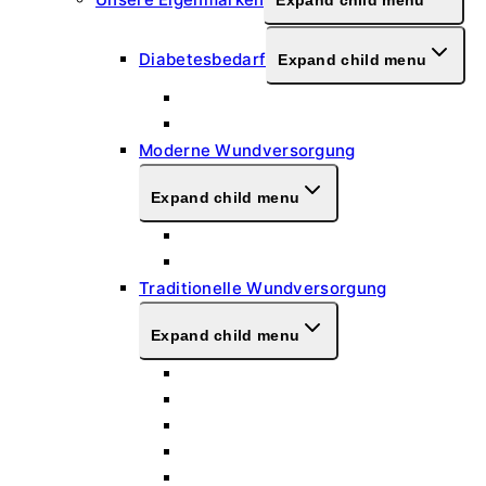
Expand child menu
Diabetesbedarf
Expand child menu
Lanzetten
Pen Nadeln
Moderne Wundversorgung
Expand child menu
Schaumverbände
Hydrokolloid-Verband
Traditionelle Wundversorgung
Expand child menu
Saugkompressen
Vlieskompressen
Mullkompressen
Kompressionsbinde
Elastische Fixierbinde